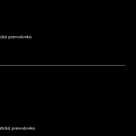
tická prevodovka
atická prevodovka