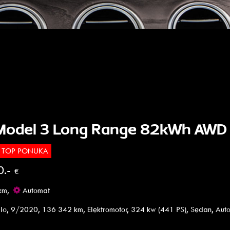
 Model 3 Long Range 82kWh AWD
TOP PONUKA
0.-
€
km,
Automat
lo, 9/2020, 136 342 km, Elektromotor, 324 kw (441 PS), Sedan, Aut