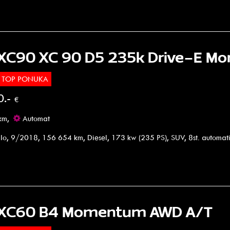
 XC90 XC 90 D5 235k Drive-E 
TOP PONUKA
0.-
€
km,
Automat
lo, 9/2018, 156 654 km, Diesel, 173 kw (235 PS), SUV, 8st. automa
 XC60 B4 Momentum AWD A/T