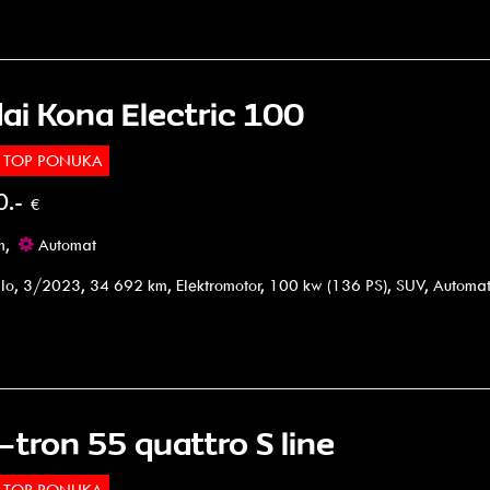
ai Kona Electric 100
TOP PONUKA
0.-
€
m,
Automat
lo, 3/2023, 34 692 km, Elektromotor, 100 kw (136 PS), SUV, Automa
-tron 55 quattro S line
TOP PONUKA