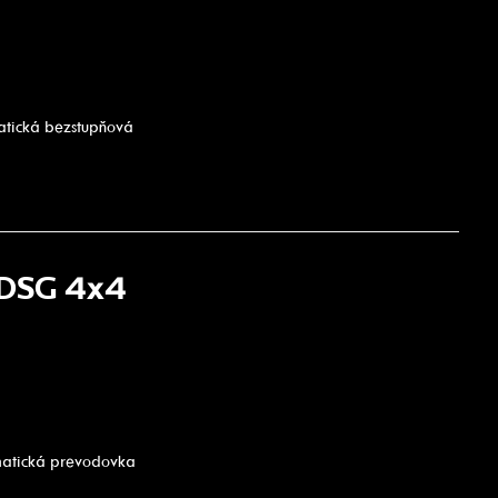
atická bezstupňová
 DSG 4x4
matická prevodovka