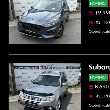
NOVINKA
19.99
102.415 
Osobné vozid
Subar
NOVINKA
8.690
143.813 
Osobné vozid