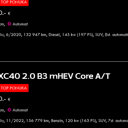
TOP PONUKA
0.-
€
km,
Automat
lo, 6/2020, 132 947 km, Diesel, 145 kw (197 PS), SUV, 8st. automa
 XC40 2.0 B3 mHEV Core A/T
TOP PONUKA
0.-
€
km,
Automat
lo, 11/2022, 156 779 km, Benzín, 120 kw (163 PS), SUV, 7st. autom