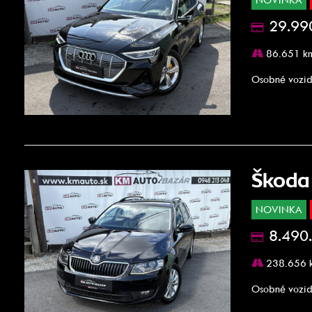
29.99
86.651 k
Osobné vozid
Škoda
NOVINKA
8.490
238.656 
Osobné vozid