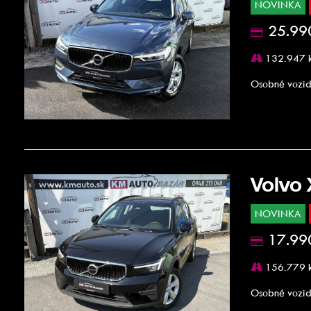
NOVINKA
25.99
132.947 
Osobné vozid
Volvo
NOVINKA
17.99
156.779 
Osobné vozid