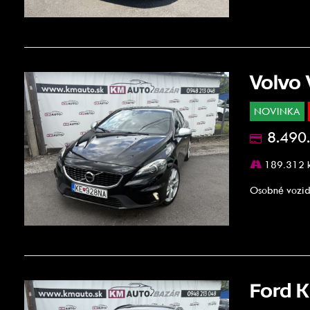
Volvo
NOVINKA
8.490
189.312 
Osobné vozid
Ford 