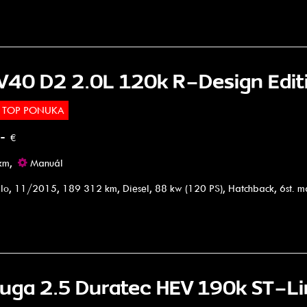
 V40 D2 2.0L 120k R-Design Edit
TOP PONUKA
.-
€
km,
Manuál
lo, 11/2015, 189 312 km, Diesel, 88 kw (120 PS), Hatchback, 6st. 
Kuga 2.5 Duratec HEV 190k ST-Li