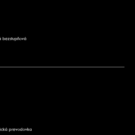
á bezstupňová
tická prevodovka