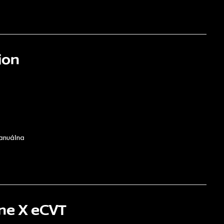
ion
manuálna
ne X eCVT