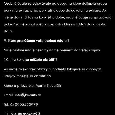
Osobné údaje sa uchovávajú po dobu, na ktorú dotknutá osoba
poskytla súhlas, príp. po kratšiu dobu do odvolania súhlasu. Ak
nie je daný súhlas na konkrétnu dobu, osobné údaje sa spracúvajú
pokiaľ sa neskončil účel, v súvislosti s ktorým súhlas daná osoba
dala.
9.
Kam prenášame vaše osobné údaje ?
Vaše osobné údaje nezamýšľame preniesť do tretej krajiny.
10.
Na koho sa môžete obrátiť ?
Ak máte akékoľvek otázky či podnety týkajúce sa osobných
údajov, môžete sa obrátiť na
Meno a priezvisko: Martin Kovalčík
Email: info@kmauto.sk
Tel. č.: 0905553979
11.
Nie ste spokojný ?