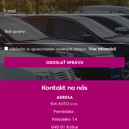
E-mail
Text správy
Súhlasím so spracovaním osobných údajov.
Viac informácií
ODOSLAŤ SPRÁVU
Kontakt na nás
ADRESA
KM AUTO s.r.o.
Prevádzka :
Palackého 14
040 01 Košice