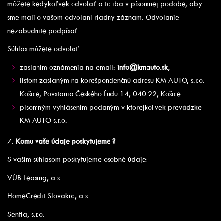
môžete kedykoľvek odvolať a to iba v písomnej podobe, aby
sme mali o vašom odvolaní riadny záznam. Odvolanie
nezabudnite podpísať.
Súhlas môžete odvolať:
zaslaním oznámenia na email:
info@kmauto.sk
;
listom zaslaným na korešpondenčnú adresu KM AUTO, s.r.o.
Košice, Povstania Českého Ľudu 14, 040 22, Košice
písomným vyhlásením podaným v ktorejkoľvek prevádzke
KM AUTO s.r.o.
7.
Komu vaše údaje poskytujeme ?
S vašim súhlasom poskytujeme osobné údaje:
VÚB Leasing, a.s.
HomeCredit Slovakia, a.s.
Sentia, s.r.o.