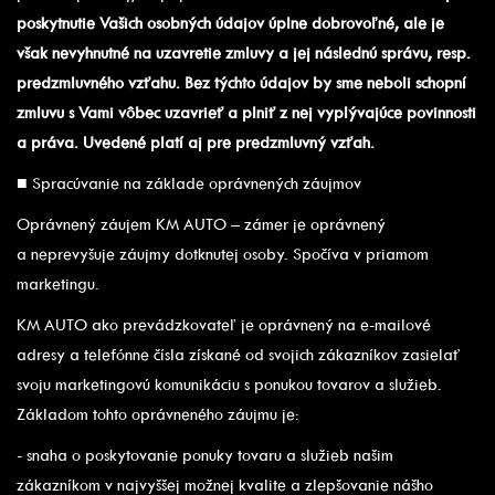
poskytnutie Vašich osobných údajov úplne dobrovoľné, ale je
však nevyhnutné na uzavretie zmluvy a jej následnú správu, resp.
predzmluvného vzťahu. Bez týchto údajov by sme neboli schopní
zmluvu s Vami vôbec uzavrieť a plniť z nej vyplývajúce povinnosti
a práva. Uvedené platí aj pre predzmluvný vzťah.
■ Spracúvanie na základe oprávnených záujmov
Oprávnený záujem KM AUTO – zámer je oprávnený
a neprevyšuje záujmy dotknutej osoby. Spočíva v priamom
marketingu.
KM AUTO ako prevádzkovateľ je oprávnený na e-mailové
adresy a telefónne čísla získané od svojich zákazníkov zasielať
svoju marketingovú komunikáciu s ponukou tovarov a služieb.
Základom tohto oprávneného záujmu je:
- snaha o poskytovanie ponuky tovaru a služieb našim
zákazníkom v najvyššej možnej kvalite a zlepšovanie nášho