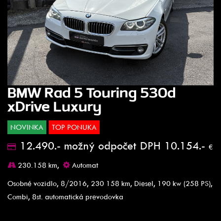
BMW Rad 5 Touring 530d
xDrive Luxury
NOVINKA
TOP PONUKA
12.490.- možný odpočet DPH 10.154.-
€
230.158 km,
Automat
Osobné vozidlo, 8/2016, 230 158 km, Diesel, 190 kw (258 PS),
Combi, 8st. automatická prevodovka