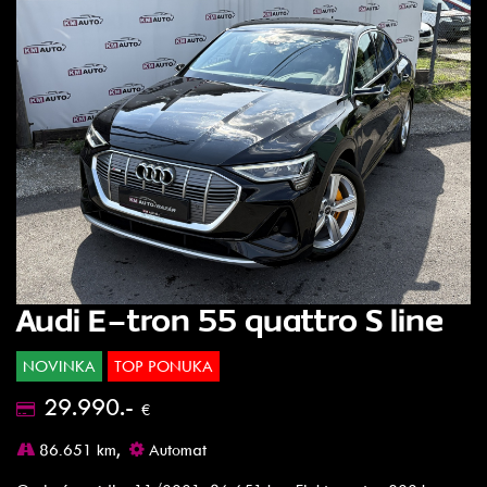
Audi E-tron 55 quattro S line
NOVINKA
TOP PONUKA
29.990.-
€
86.651 km,
Automat