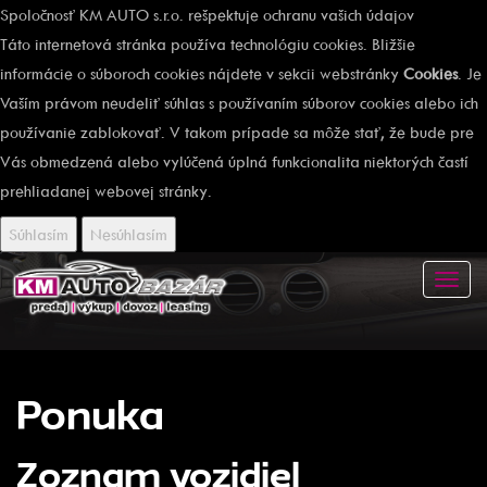
Spoločnosť KM AUTO s.r.o. rešpektuje ochranu vašich údajov
Táto internetová stránka používa technológiu cookies. Bližšie
informácie o súboroch cookies nájdete v sekcii webstránky
Cookies
. Je
Vaším právom neudeliť súhlas s používaním súborov cookies alebo ich
používanie zablokovať. V takom prípade sa môže stať, že bude pre
Vás obmedzená alebo vylúčená úplná funkcionalita niektorých častí
prehliadanej webovej stránky.
Súhlasím
Nesúhlasím
Toggl
navig
Ponuka
Zoznam vozidiel