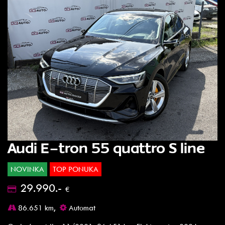
Audi E-tron 55 quattro S line
NOVINKA
TOP PONUKA
29.990.-
€
86.651 km,
Automat