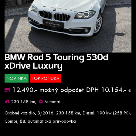
BMW Rad 5 Touring 530d
xDrive Luxury
NOVINKA
TOP PONUKA
12.490.- možný odpočet DPH 10.154.-
€
230.158 km,
Automat
Osobné vozidlo, 8/2016, 230 158 km, Diesel, 190 kw (258 PS),
Combi, 8st. automatická prevodovka