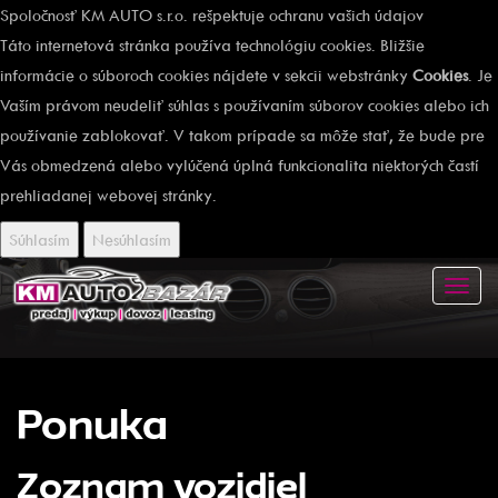
Spoločnosť KM AUTO s.r.o. rešpektuje ochranu vašich údajov
Táto internetová stránka používa technológiu cookies. Bližšie
informácie o súboroch cookies nájdete v sekcii webstránky
Cookies
. Je
Vaším právom neudeliť súhlas s používaním súborov cookies alebo ich
používanie zablokovať. V takom prípade sa môže stať, že bude pre
Vás obmedzená alebo vylúčená úplná funkcionalita niektorých častí
prehliadanej webovej stránky.
Súhlasím
Nesúhlasím
Toggl
navig
Ponuka
Zoznam vozidiel