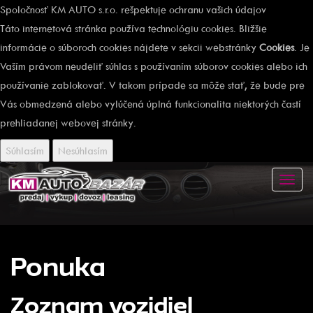
Spoločnosť KM AUTO s.r.o. rešpektuje ochranu vašich údajov
Táto internetová stránka používa technológiu cookies. Bližšie
informácie o súboroch cookies nájdete v sekcii webstránky
Cookies
. Je
Vaším právom neudeliť súhlas s používaním súborov cookies alebo ich
používanie zablokovať. V takom prípade sa môže stať, že bude pre
Vás obmedzená alebo vylúčená úplná funkcionalita niektorých častí
prehliadanej webovej stránky.
Súhlasím
Nesúhlasím
Toggl
navig
Ponuka
Zoznam vozidiel