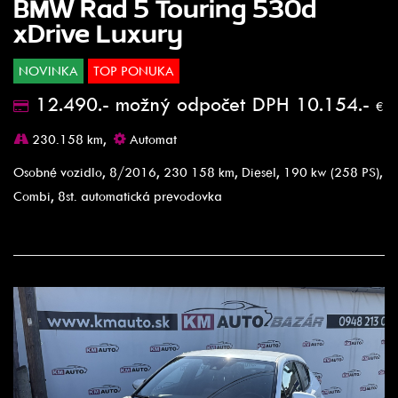
BMW Rad 5 Touring 530d
xDrive Luxury
NOVINKA
TOP PONUKA
12.490.- možný odpočet DPH 10.154.-
€
230.158 km,
Automat
Osobné vozidlo, 8/2016, 230 158 km, Diesel, 190 kw (258 PS),
Combi, 8st. automatická prevodovka