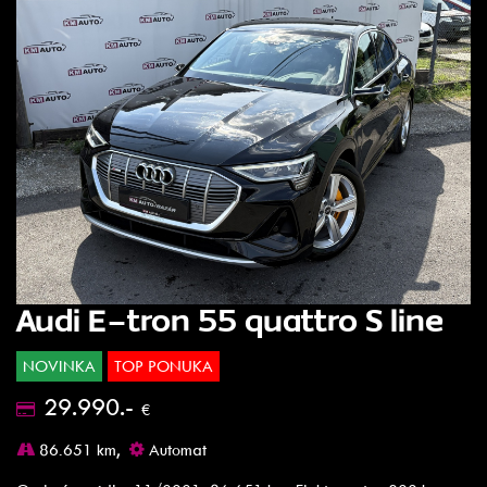
Audi E-tron 55 quattro S line
NOVINKA
TOP PONUKA
29.990.-
€
86.651 km,
Automat