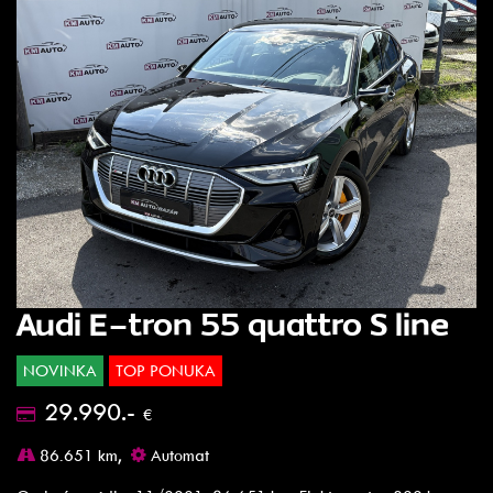
Audi E-tron 55 quattro S line
NOVINKA
TOP PONUKA
29.990.-
€
86.651 km,
Automat