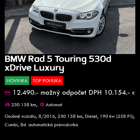
BMW Rad 5 Touring 530d
xDrive Luxury
NOVINKA
TOP PONUKA
12.490.- možný odpočet DPH 10.154.-
€
230.158 km,
Automat
Osobné vozidlo, 8/2016, 230 158 km, Diesel, 190 kw (258 PS),
Combi, 8st. automatická prevodovka