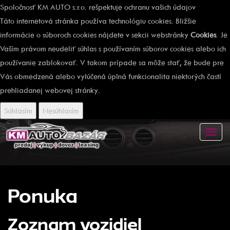
Spoločnosť KM AUTO s.r.o. rešpektuje ochranu vašich údajov
Táto internetová stránka používa technológiu cookies. Bližšie
informácie o súboroch cookies nájdete v sekcii webstránky
Cookies
. Je
Vaším právom neudeliť súhlas s používaním súborov cookies alebo ich
používanie zablokovať. V takom prípade sa môže stať, že bude pre
Vás obmedzená alebo vylúčená úplná funkcionalita niektorých častí
prehliadanej webovej stránky.
Súhlasím
Nesúhlasím
Toggl
navig
Ponuka
Zoznam vozidiel