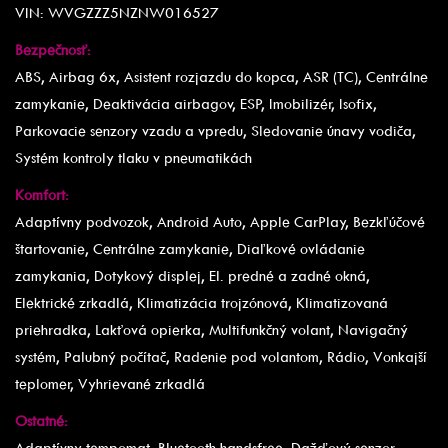
VIN: WVGZZZ5NZNW016527
Bezpečnosť:
ABS, Airbag 6x, Asistent rozjazdu do kopca, ASR (TC), Centrálne
zamykanie, Deaktivácia airbagov, ESP, Imobilizér, Isofix,
Parkovacie senzory vzadu a vpredu, Sledovanie únavy vodiča,
Systém kontroly tlaku v pneumatikách
Komfort:
Adaptívny podvozok, Android Auto, Apple CarPlay, Bezkľúčové
štartovanie, Centrálne zamykanie, Diaľkové ovládanie
zamykania, Dotykový displej, El. predné a zadné okná,
Elektrické zrkadlá, Klimatizácia trojzónová, Klimatizovaná
priehradka, Lakťová opierka, Multifunkčný volant, Navigačný
systém, Palubný počítač, Radenie pod volantom, Rádio, Vonkajší
teplomer, Vyhrievané zrkadlá
Ostatné:
Adaptívny tempomat, Bluetooth handsfree, Dažďový senzor,