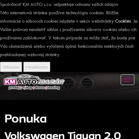
Spoločnosť KM AUTO s.r.o. rešpektuje ochranu vašich údajov
Táto internetová stránka používa technológiu cookies. Bližšie
informácie o súboroch cookies nájdete v sekcii webstránky
Cookies
. Je
Vaším právom neudeliť súhlas s používaním súborov cookies alebo ich
používanie zablokovať. V takom prípade sa môže stať, že bude pre
Vás obmedzená alebo vylúčená úplná funkcionalita niektorých častí
prehliadanej webovej stránky.
Súhlasím
Nesúhlasím
Toggl
navig
Ponuka
Volkswagen Tiguan 2.0