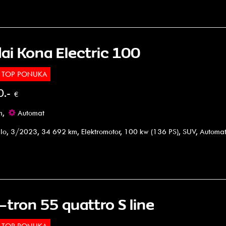
ai Kona Electric 100
TOP PONUKA
0.-
€
m,
Automat
lo, 3/2023, 34 692 km, Elektromotor, 100 kw (136 PS), SUV, Automa
-tron 55 quattro S line
TOP PONUKA