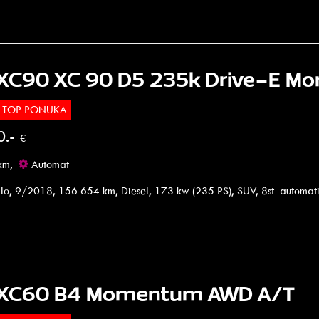
 XC90 XC 90 D5 235k Drive-E 
TOP PONUKA
0.-
€
km,
Automat
lo, 9/2018, 156 654 km, Diesel, 173 kw (235 PS), SUV, 8st. automa
 XC60 B4 Momentum AWD A/T