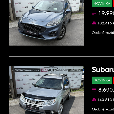
NOVINKA
19.99
102.415 
Osobné vozid
Subar
NOVINKA
8.690
143.813 
Osobné vozid