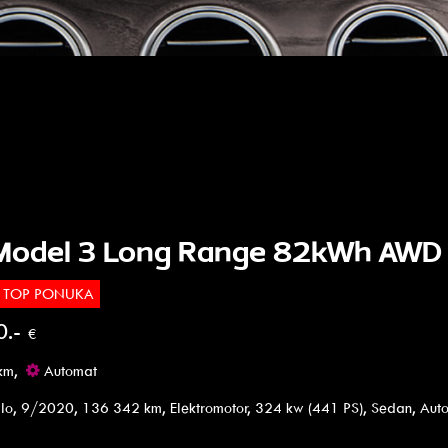
 Model 3 Long Range 82kWh AWD
TOP PONUKA
0.-
€
km,
Automat
lo, 9/2020, 136 342 km, Elektromotor, 324 kw (441 PS), Sedan, Aut