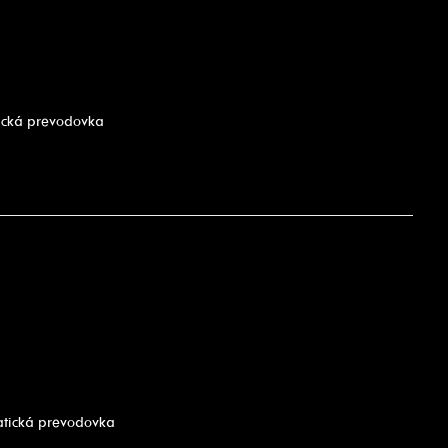
tická prevodovka
atická prevodovka