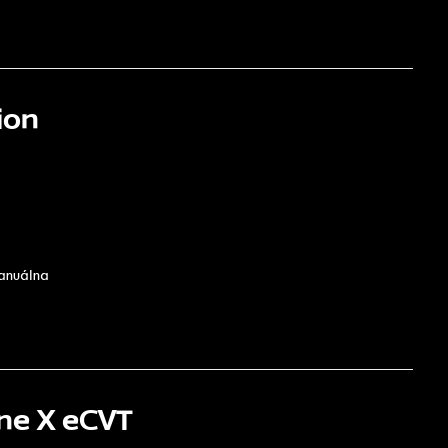
ion
manuálna
ne X eCVT