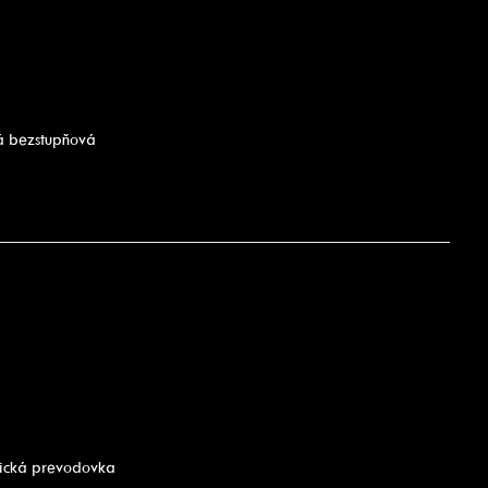
á bezstupňová
tická prevodovka