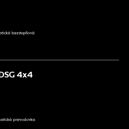
atická bezstupňová
 DSG 4x4
matická prevodovka