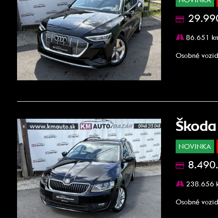
29.99
86.651 k
Osobné vozid
Škoda
NOVINKA
8.490
238.656 
Osobné vozid