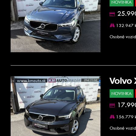
NOVINKA
25.99
132.947 
Osobné vozid
Volvo
NOVINKA
17.99
156.779 
Osobné vozid