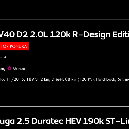
 V40 D2 2.0L 120k R-Design Edit
TOP PONUKA
.-
€
km,
Manuál
lo, 11/2015, 189 312 km, Diesel, 88 kw (120 PS), Hatchback, 6st. 
Kuga 2.5 Duratec HEV 190k ST-Li