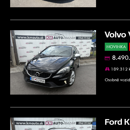
Volvo
NOVINKA
8.490
189.312 
Osobné vozid
Ford 