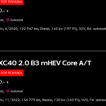
TOP PONUKA
0.-
€
km,
Automat
lo, 6/2020, 132 947 km, Diesel, 145 kw (197 PS), SUV, 8st. automa
 XC40 2.0 B3 mHEV Core A/T
TOP PONUKA
0.-
€
km,
Automat
lo, 11/2022, 156 779 km, Benzín, 120 kw (163 PS), SUV, 7st. autom