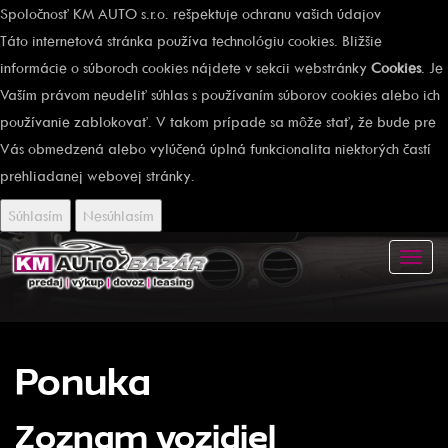
Spoločnosť KM AUTO s.r.o. rešpektuje ochranu vašich údajov
Táto internetová stránka používa technológiu cookies. Bližšie
informácie o súboroch cookies nájdete v sekcii webstránky
Cookies
. Je
Vaším právom neudeliť súhlas s používaním súborov cookies alebo ich
používanie zablokovať. V takom prípade sa môže stať, že bude pre
Vás obmedzená alebo vylúčená úplná funkcionalita niektorých častí
prehliadanej webovej stránky.
Súhlasím
Nesúhlasím
Toggl
navig
Ponuka
Zoznam vozidiel