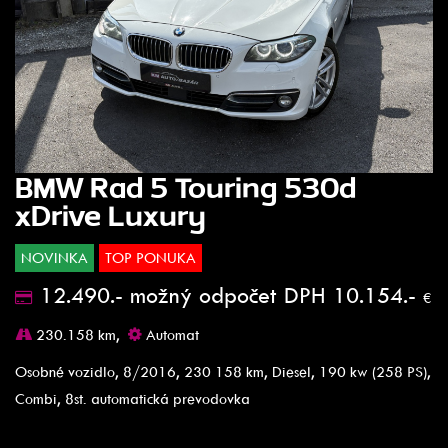
BMW Rad 5 Touring 530d
xDrive Luxury
NOVINKA
TOP PONUKA
12.490.- možný odpočet DPH 10.154.-
€
230.158 km,
Automat
Osobné vozidlo, 8/2016, 230 158 km, Diesel, 190 kw (258 PS),
Combi, 8st. automatická prevodovka