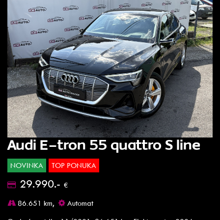
Audi E-tron 55 quattro S line
NOVINKA
TOP PONUKA
29.990.-
€
86.651 km,
Automat