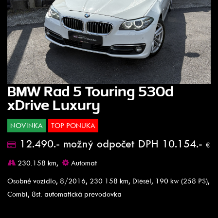
BMW Rad 5 Touring 530d
xDrive Luxury
NOVINKA
TOP PONUKA
12.490.- možný odpočet DPH 10.154.-
€
230.158 km,
Automat
Osobné vozidlo, 8/2016, 230 158 km, Diesel, 190 kw (258 PS),
Combi, 8st. automatická prevodovka