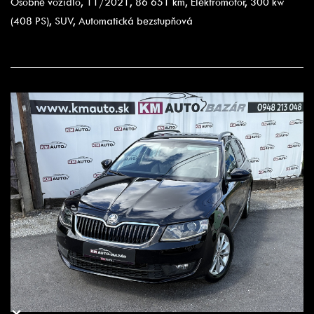
Osobné vozidlo, 11/2021, 86 651 km, Elektromotor, 300 kw
(408 PS), SUV, Automatická bezstupňová