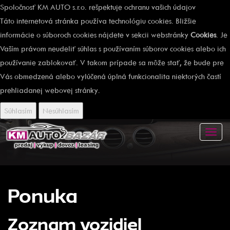
Spoločnosť KM AUTO s.r.o. rešpektuje ochranu vašich údajov
Táto internetová stránka používa technológiu cookies. Bližšie
informácie o súboroch cookies nájdete v sekcii webstránky
Cookies
. Je
Vaším právom neudeliť súhlas s používaním súborov cookies alebo ich
používanie zablokovať. V takom prípade sa môže stať, že bude pre
Vás obmedzená alebo vylúčená úplná funkcionalita niektorých častí
prehliadanej webovej stránky.
Súhlasím
Nesúhlasím
Toggl
navig
Ponuka
Zoznam vozidiel