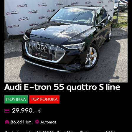
Audi E-tron 55 quattro S line
NOVINKA
TOP PONUKA
29.990.-
€
86.651 km,
Automat