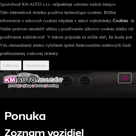
Spoločnosť KM AUTO s.r.o. rešpektuje ochranu vašich údajov
Táto internetová stránka používa technológiu cookies. Bližšie
informácie o súboroch cookies nájdete v sekcii webstránky
Cookies
. Je
Vaším právom neudeliť súhlas s používaním súborov cookies alebo ich
používanie zablokovať. V takom prípade sa môže stať, že bude pre
Vás obmedzená alebo vylúčená úplná funkcionalita niektorých častí
prehliadanej webovej stránky.
Súhlasím
Nesúhlasím
Toggl
navig
Ponuka
Zoznam vozidiel