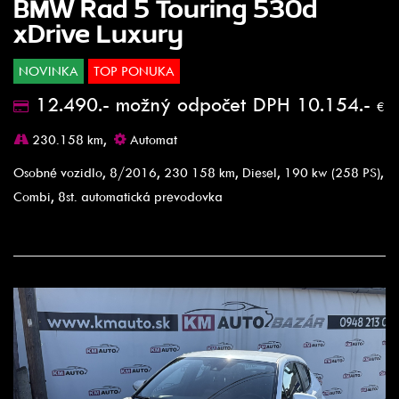
BMW Rad 5 Touring 530d
xDrive Luxury
NOVINKA
TOP PONUKA
12.490.- možný odpočet DPH 10.154.-
€
230.158 km,
Automat
Osobné vozidlo, 8/2016, 230 158 km, Diesel, 190 kw (258 PS),
Combi, 8st. automatická prevodovka