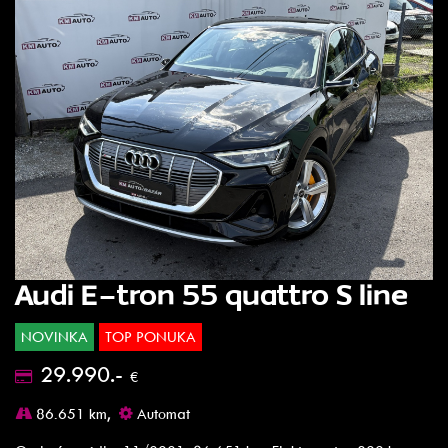
Audi E-tron 55 quattro S line
NOVINKA
TOP PONUKA
29.990.-
€
86.651 km,
Automat