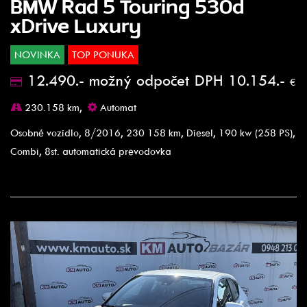
BMW Rad 5 Touring 530d
xDrive Luxury
NOVINKA
TOP PONUKA
12.490.- možný odpočet DPH 10.154.-
€
230.158 km,
Automat
Osobné vozidlo, 8/2016, 230 158 km, Diesel, 190 kw (258 PS),
Combi, 8st. automatická prevodovka