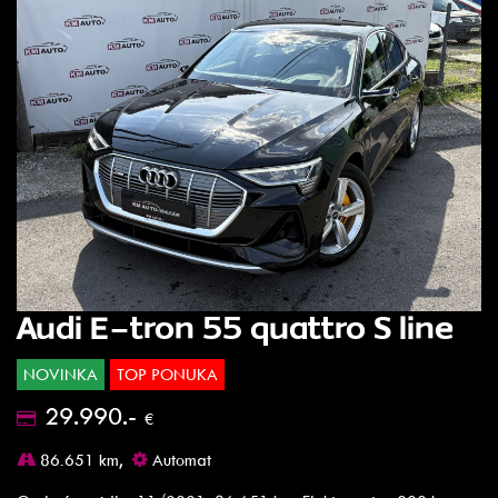
Audi E-tron 55 quattro S line
NOVINKA
TOP PONUKA
29.990.-
€
86.651 km,
Automat