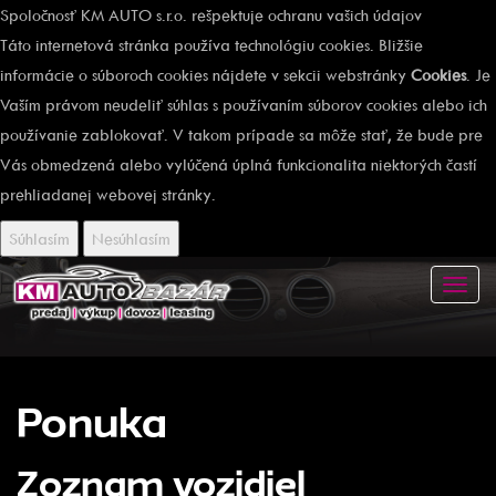
Spoločnosť KM AUTO s.r.o. rešpektuje ochranu vašich údajov
Táto internetová stránka používa technológiu cookies. Bližšie
informácie o súboroch cookies nájdete v sekcii webstránky
Cookies
. Je
Vaším právom neudeliť súhlas s používaním súborov cookies alebo ich
používanie zablokovať. V takom prípade sa môže stať, že bude pre
Vás obmedzená alebo vylúčená úplná funkcionalita niektorých častí
prehliadanej webovej stránky.
Súhlasím
Nesúhlasím
Toggl
navig
Ponuka
Zoznam vozidiel