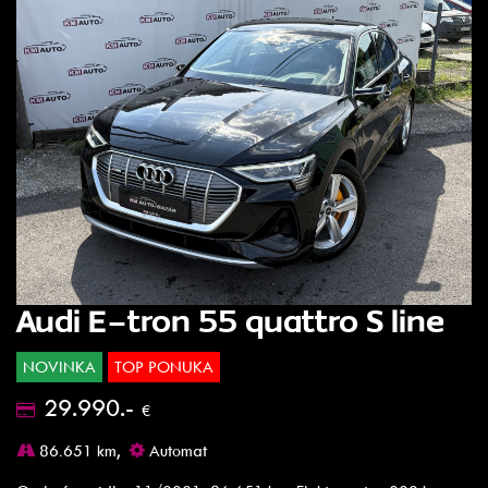
Audi E-tron 55 quattro S line
NOVINKA
TOP PONUKA
29.990.-
€
86.651 km,
Automat