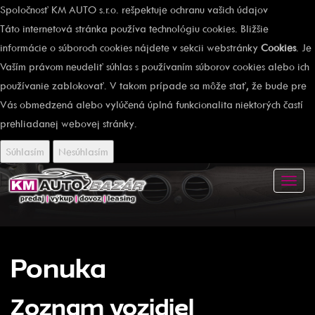
Spoločnosť KM AUTO s.r.o. rešpektuje ochranu vašich údajov
Táto internetová stránka používa technológiu cookies. Bližšie
informácie o súboroch cookies nájdete v sekcii webstránky
Cookies
. Je
Vaším právom neudeliť súhlas s používaním súborov cookies alebo ich
používanie zablokovať. V takom prípade sa môže stať, že bude pre
Vás obmedzená alebo vylúčená úplná funkcionalita niektorých častí
prehliadanej webovej stránky.
Súhlasím
Nesúhlasím
Toggl
navig
Ponuka
Zoznam vozidiel