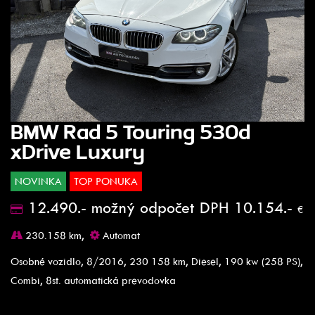
BMW Rad 5 Touring 530d
xDrive Luxury
NOVINKA
TOP PONUKA
12.490.- možný odpočet DPH 10.154.-
€
230.158 km,
Automat
Osobné vozidlo, 8/2016, 230 158 km, Diesel, 190 kw (258 PS),
Combi, 8st. automatická prevodovka