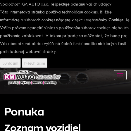
Spoločnosť KM AUTO s.r.o. rešpektuje ochranu vašich údajov
Táto internetová stránka používa technológiu cookies. Bližšie
informácie o súboroch cookies nájdete v sekcii webstránky
Cookies
. Je
Vaším právom neudeliť súhlas s používaním súborov cookies alebo ich
používanie zablokovať. V takom prípade sa môže stať, že bude pre
Vás obmedzená alebo vylúčená úplná funkcionalita niektorých častí
prehliadanej webovej stránky.
Súhlasím
Nesúhlasím
Toggl
navig
Ponuka
Zoznam vozidiel