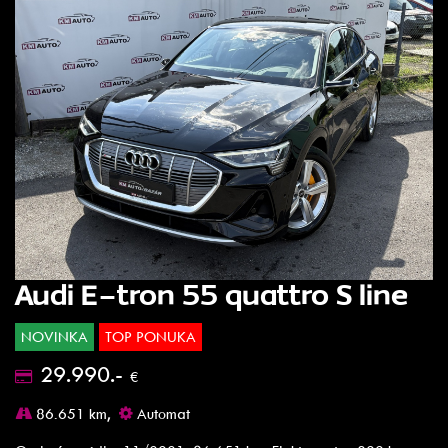
Audi E-tron 55 quattro S line
NOVINKA
TOP PONUKA
29.990.-
€
86.651 km,
Automat