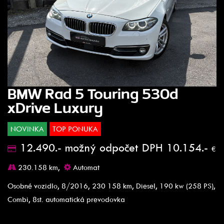
BMW Rad 5 Touring 530d
xDrive Luxury
NOVINKA
TOP PONUKA
12.490.- možný odpočet DPH 10.154.-
€
230.158 km,
Automat
Osobné vozidlo, 8/2016, 230 158 km, Diesel, 190 kw (258 PS),
Combi, 8st. automatická prevodovka